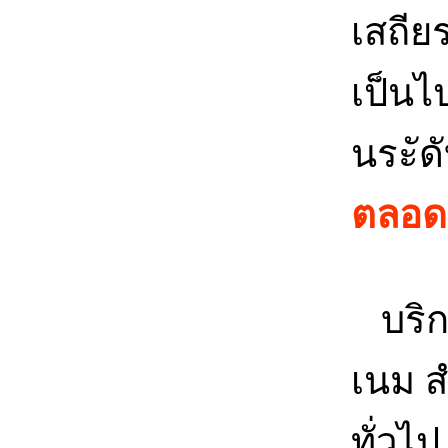
เสถีย
เป็นไป
นระัด
ตลอด 
บริก
เนม ส
ทั่วไ