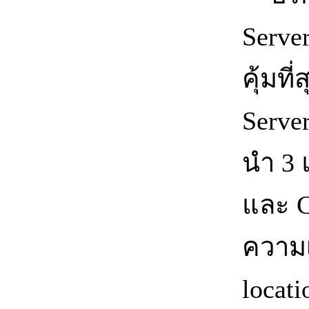
Serve
คุ้มท
Server
นำ 3 
และ C
ความเ
locat