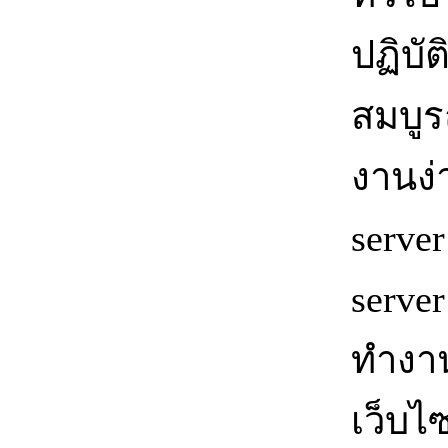
ปฏิบั
สมบูร
งานง่
serve
serve
ทำงาน
เว็บไ