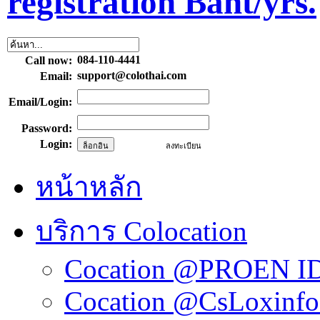
registration Baht/yrs.
084-110-4441
Call now:
support@colothai.com
Email:
Email/Login:
Password:
Login:
ลงทะเบียน
หน้าหลัก
บริการ Colocation
Cocation @PROEN I
Cocation @CsLoxinf